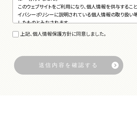
このウェブサイトをご利用になり、個人情報を供与すること
イバシーポリシーに説明されている個人情報の取り扱い
したものとみなされます。
上記、個人情報保護方針に同意しました。
■個人情報の収集の目的
お客様から集めた個人情報は、以下の目的で利用します。
当社がお客様に提供するサービスにおいて利用するた
お客様に合ったサービスや新しい商品などの情報を的
必要に応じてお客様に連絡を行なうため
■個人情報の開示
下記の場合には、お客様の事前の同意なく当社はお客様
るものとします。
警察や裁判所、その他の政府機関から召喚状、令状、命
た場合
人の生命、身体または財産の保護のために必要がある場
同意を得ることが困難であるとき